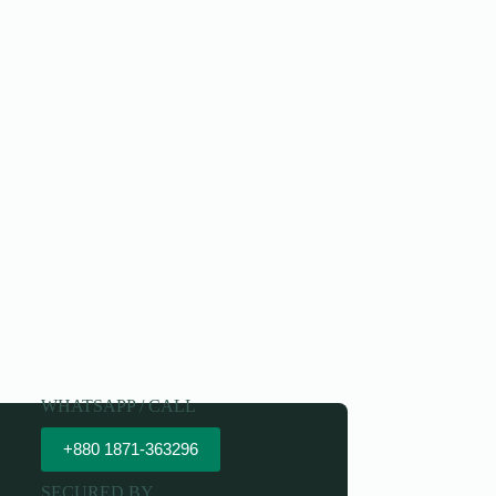
WHATSAPP / CALL
+880 1871-363296
SECURED BY