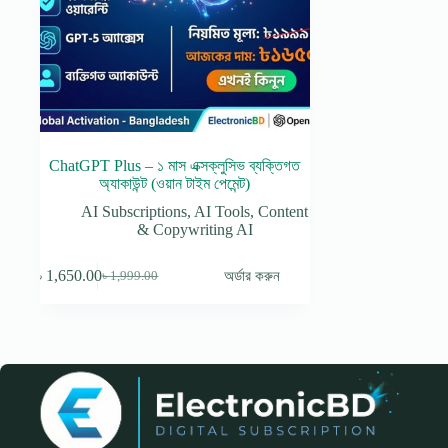
ChatGPT Plus – ১ মাস এক্সক্লুসিভ ব্যক্তিগত
অ্যাকাউন্ট (ওয়ান টাইম পেমেন্ট)
AI Subscriptions
,
AI Tools
,
Content
& Copywriting AI
৳
1,650.00
অর্ডার করুন
৳
1,999.00
Original
Current
price
price
was:
is:
৳ 1,999.00.
৳ 1,650.00.