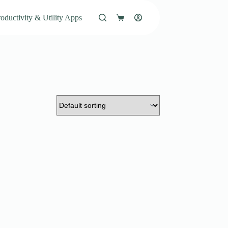
oductivity & Utility Apps
Shopping
cart