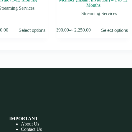
Months
Streaming Services
Streaming Services
This
00.00
৳
290.00
–
৳
2,250.00
Select options
Select options
product
Price
has
:
range:
multiple
.00
৳ 290.00
variants.
gh
through
The
00.00
৳ 2,250.00
options
may
be
chosen
on
the
product
page
IMPORTANT
About Us
Contact Us