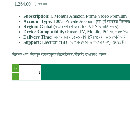
৳
1,264.00
৳
1,799.00
Original
Current
price
price
Subscription:
6 Months Amazon Prime Video Premium.
was:
is:
Account Type:
100% Private Account (সম্পূর্ণ আপনার নিজস্ব
৳ 1,799.00.
৳ 1,264.00.
Region:
Global (বাংলাদেশ থেকে কোনো VPN ছাড়াই চলবে)।
Device Compatibility:
Smart TV, Mobile, PC সহ সকল ডিভাই
Delivery Time:
অর্ডার করার ১৫-৩০ মিনিটের মধ্যে দ্রুত ডেলিভারি।
Support:
ElectronicBD-এর পক্ষ থেকে ৬ মাসের সম্পূর্ণ ওয়ারেন্টি।
নিরাপদ এবং নিজস্ব অ্যাকাউন্টে নিরবচ্ছিন্ন স্ট্রিমিং উপভোগ করুন!
Amazon
Prime
Video
6-
Month
Private
Account
(Global)
quantity