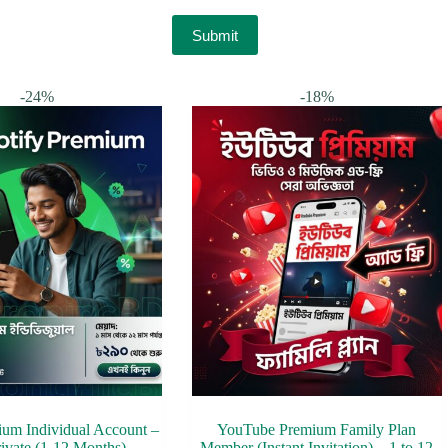
Submit
-24%
-18%
ium Individual Account –
YouTube Premium Family Plan
rivate (1-12 Months)
Member (Instant Invitation) – 1 to 12