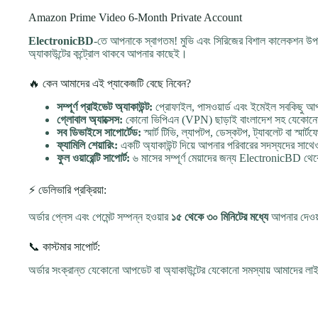
Amazon Prime Video 6-Month Private Account
ElectronicBD
-তে আপনাকে স্বাগতম! মুভি এবং সিরিজের বিশাল কালেকশন উ
অ্যাকাউন্টের কন্ট্রোল থাকবে আপনার কাছেই।
🔥 কেন আমাদের এই প্যাকেজটি বেছে নিবেন?
সম্পূর্ণ প্রাইভেট অ্যাকাউন্ট:
প্রোফাইল, পাসওয়ার্ড এবং ইমেইল সবকিছু আপ
গ্লোবাল অ্যাক্সেস:
কোনো ভিপিএন (VPN) ছাড়াই বাংলাদেশ সহ যেকোনো দে
সব ডিভাইসে সাপোর্টেড:
স্মার্ট টিভি, ল্যাপটপ, ডেস্কটপ, ট্যাবলেট বা
ফ্যামিলি শেয়ারিং:
একটি অ্যাকাউন্ট দিয়ে আপনার পরিবারের সদস্যদের সাথে
ফুল ওয়ারেন্টি সাপোর্ট:
৬ মাসের সম্পূর্ণ মেয়াদের জন্য ElectronicBD থেকে 
⚡ ডেলিভারি প্রক্রিয়া:
অর্ডার প্লেস এবং পেমেন্ট সম্পন্ন হওয়ার
১৫ থেকে ৩০ মিনিটের মধ্যে
আপনার দেওয়া 
📞 কাস্টমার সাপোর্ট:
অর্ডার সংক্রান্ত যেকোনো আপডেট বা অ্যাকাউন্টের যেকোনো সমস্যায় আমাদের ল