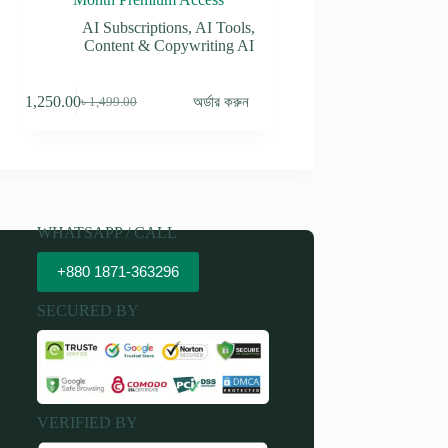
AI Subscriptions
,
AI Tools
,
Content & Copywriting AI
৳
1,250.00
অর্ডার করুন
৳
1,499.00
Original
Current
price
price
was:
is:
৳ 1,499.00.
৳ 1,250.00.
WHATSAPP / CALL
+880 1871-363296
SECURED BY
VERIFIED BY