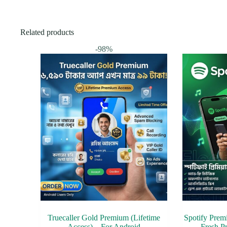
Related products
-98%
Truecaller Gold Premium (Lifetime
Spotify Prem
Access) – For Android
Fresh P